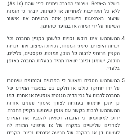
בשלב ה-Beta שירותי החברה ניתנים כפי שהם (As Is),
ללא כל התחייבות לאחריות או לזמינות. יובהר כי הזמנת
שיעור באמצעות היישומון אינה מבטיחה את אישור
השיעור על ידי המורה או במועד שהוזמן.
המשתמש אינו רוכש זכויות כלשהן בקניין החברה וכל
זכויות היוצרים, סימני המסחר, זכויות העיצוב ויתר זכויות
הקניין הרוחני לרבות כל תוכן, תמונות, טקסטים, צלילים,
תוכנה, ישומון וכיוב' ישארו תמיד בבעלות החברה באופן
בלעדי.
המשתמש מסכים ומאשר כי הפרטים והנתונים שימסרו
על ידו יוחזקו כולם או חלקם גם במאגרי המידע של
החברה לרבות על גבי מדיה מגנטית אופטית או אחרת. כמו
כן יתכן שימוש בעוגיות לצורך איסוף נתונים אודות
המשתמש לרבות בקשר עם אופן שימושו בקניין החברה.
ידוע למשתמש כי החברה רשאית להעביר את המידע
לצדדים שלישיים במקרה של צו שיפוטי המורה לה
לעשות כן או במקרה של תביעה אזרחית וכיוב' מקרים