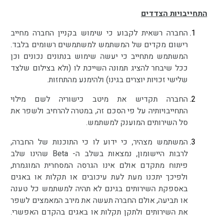
התחייבויות הצדדים
החברה רשאית לקבוע כי שימוש בקניין החברה מחייב
רישום מקדים של המשתמש למשתמשים רשומים בלבד.
המשתמש מתחייב כי יעשה שימוש בנתונים נכונים וכן
ככל שיבחר להציג תמונה השייכת לו (ולא בצילום שלצד
שלישי זכויות יוצרים בגינו) ולהימנע מהתחזות.
החברה תקדיש את מיטב כישוריה לשם מילוי
התחייבויותיה על פי הסכם זה, במטרה להרחיב ולשפר את
סל השירותים המוענק למשתמש.
המשתמש מצהיר, כי ידוע לו כי התוכנות של החברה,
לרבות היישומון, נמצאות בשלב ה- Beta שהינו שלב
פיתוח מתקדם אולם אינו הגרסה המסחרית המוגמרת,
ולפיכך יתכנו מעת לעת עיכובים או תקלות או באגים
באספקת השירותים בגינם לא תהיה למשתמש כל טענה
או תביעה, אולם החברה תעשה את מירב המאמצים לשפר
את השירותים ולתקן תקלות או באגים בהקדם האפשרי.