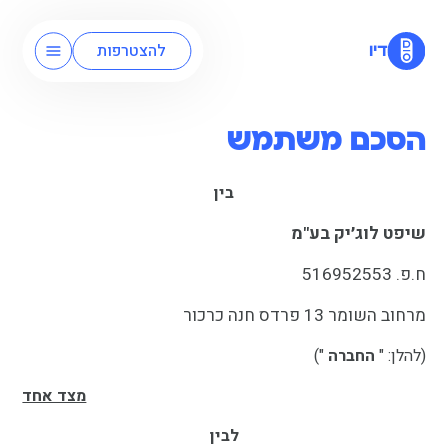
להצטרפות
דיו
הסכם משתמש
בין
שיפט לוג׳יק בע"מ
ח.פ. 516952553
מרחוב השומר 13 פרדס חנה כרכור
(להלן: "
החברה
")
מצד אחד
לבין